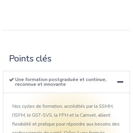
Points clés
Une
formation postgradu
é
e et continue,
reconnue et innovante
Nos cycles de formation, accrédités par la SSMH,
l’ISFM, le GST-SVS, la FPH et la Camvet, allient
flexibilité et pratique pour répondre aux besoins des