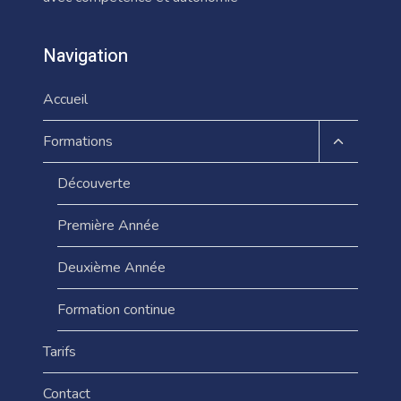
Navigation
Accueil
Ouvrir/fe
Formations
le
menu
Découverte
enfant
Première Année
Deuxième Année
Formation continue
Tarifs
Contact